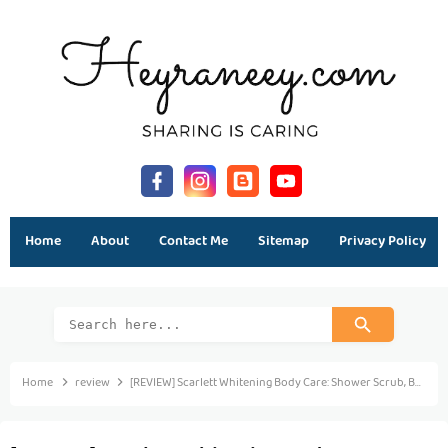
Home
About
Contact Me
Sitemap
Privacy Policy
Home
review
[REVIEW] Scarlett Whitening Body Care: Shower Scrub, Body Scrub, and Body Lotion